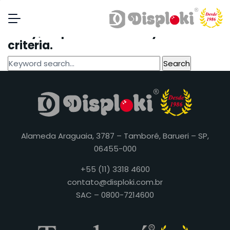
Blog
Sorry, no posts matched your
criteria.
Alameda Araguaia, 3787 – Tamboré, Barueri – SP,
06455-000
+55 (11) 3318 4600
contato@disploki.com.br
SAC – 0800-7214600